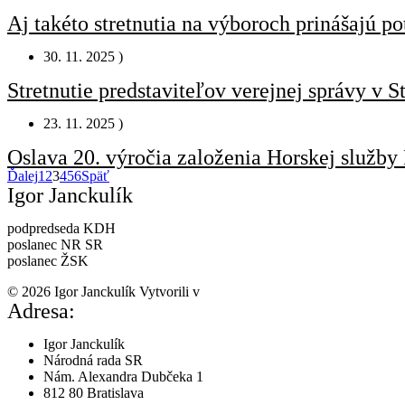
Aj takéto stretnutia na výboroch prinášajú po
30. 11. 2025 )
Stretnutie predstaviteľov verejnej správy v S
23. 11. 2025 )
Oslava 20. výročia založenia Horskej služby
Ďalej
1
2
3
4
5
6
Späť
Igor Janckulík
podpredseda KDH
poslanec NR SR
poslanec ŽSK
© 2026 Igor Janckulík Vytvorili v
LabZone
Adresa:
Igor Janckulík
Národná rada SR
Nám. Alexandra Dubčeka 1
812 80 Bratislava