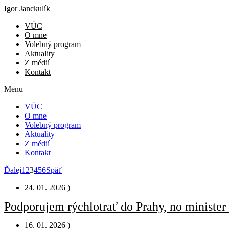
Preskočiť
Igor Janckulík
na
VÚC
obsah
O mne
Volebný program
Aktuality
Z médií
Kontakt
Menu
VÚC
O mne
Volebný program
Aktuality
Z médií
Kontakt
Ďalej
1
2
3
4
5
6
Späť
24. 01. 2026 )
Podporujem rýchlotrať do Prahy, no minister 
16. 01. 2026 )