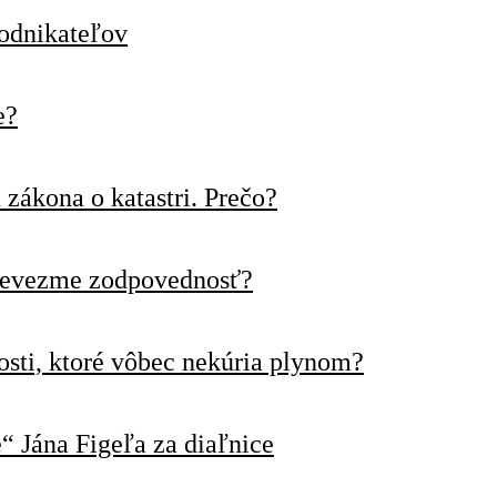
podnikateľov
e?
zákona o katastri. Prečo?
prevezme zodpovednosť?
sti, ktoré vôbec nekúria plynom?
“ Jána Figeľa za diaľnice