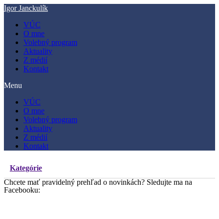
Preskočiť
Igor Janckulík
na
VÚC
obsah
O mne
Volebný program
Aktuality
Z médií
Kontakt
Menu
VÚC
O mne
Volebný program
Aktuality
Z médií
Kontakt
Kategórie
Chcete mať pravidelný prehľad o novinkách? Sledujte ma na
Facebooku: