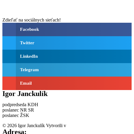
Zdieľať na sociálnych sieťach!
Facebook
Twitter
LinkedIn
Telegram
Email
Igor Janckulík
podpredseda KDH
poslanec NR SR
poslanec ŽSK
© 2026 Igor Janckulík Vytvorili v
LabZone
Adresa: