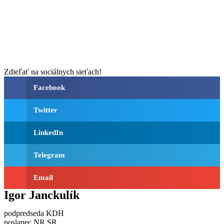
Zdieľať na sociálnych sieťach!
Facebook
Twitter
LinkedIn
Telegram
Email
Igor Janckulík
podpredseda KDH
poslanec NR SR