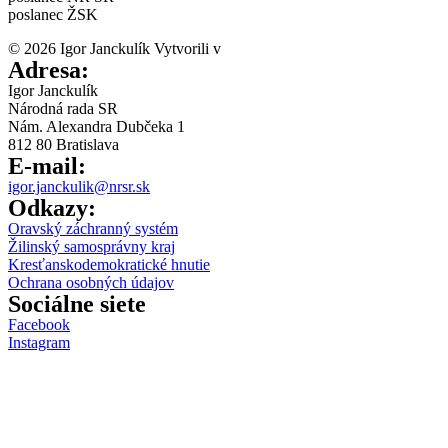
poslanec ŽSK
© 2026 Igor Janckulík Vytvorili v
LabZone
Adresa:
Igor Janckulík
Národná rada SR
Nám. Alexandra Dubčeka 1
812 80 Bratislava
E-mail:
igor.janckulik@nrsr.sk
Odkazy:
Oravský záchranný systém
Žilinský samosprávny kraj
Kresťanskodemokratické hnutie
Ochrana osobných údajov
Sociálne siete
Facebook
Instagram