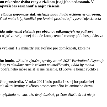
 rekordne dvíha ceny a rizikom je aj jeho nedostatok. V
jvyšší čas zasiahnuť a nájsť riešenie.
ej situácii nepomôže štát, nielenže budú ľudia existenčne ohrození,
iné materiály, škodlivé pre životné prostredie,
“ vysvetľuje starosta
láda stále nemá riešenie pre občanov odkázaných na palivové
nájsť vo vzájomnej dohode kompetentné rezorty pôdohospodárstva
 vyčleniť 1,2 miliardy eur. Poľsko pre domácnosti, ktoré na
eho fondu.
,,
Podľa výročnej správy za rok 2021 Envirofond disponuje
k by to aktuálne znenie zákona neumožňovalo, vláda by mohla
a podľa neho môže nájsť aj iné riešenie, kľúčové je konať rýchlo a
ého prostredia.
V roku 2021 bolo podľa Lesnej hospodárskej
li až tri štvrtiny takéhoto nespracovaného kalamitného dreva.
vyšplhala na viac ako dvojnásobok, pričom ďalší nárast nie je