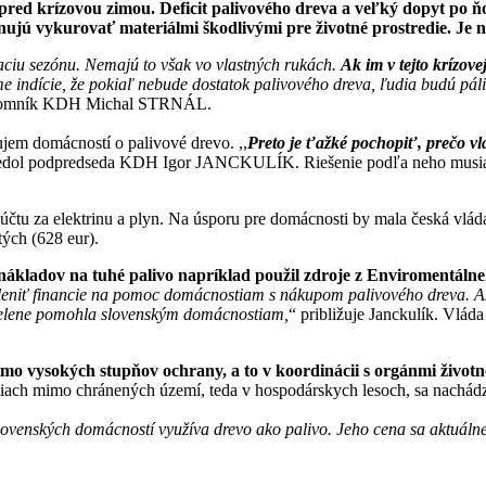
 krízovou zimou. Deficit palivového dreva a veľký dopyt po ňom
ujú vykurovať materiálmi škodlivými pre životné prostredie. Je na
vaciu sezónu. Nemajú to však vo vlastných rukách.
Ak im v tejto krízov
indície, že pokiaľ nebude dostatok palivového dreva, ľudia budú páliť 
ý tajomník KDH Michal STRNÁL.
ujem domácností o palivové drevo. ,,
Preto je ťažké pochopiť, prečo v
edol podpredseda KDH Igor JANCKULÍK. Riešenie podľa neho musia 
čtu za elektrinu a plyn. Na úsporu pre domácnosti by mala česká vláda
tých (628 eur).
nákladov na tuhé palivo napríklad použil zdroje z Enviromentáln
členiť financie na pomoc domácnostiam s nákupom palivového dreva. A
cielene pomohla slovenským domácnostiam,
“ približuje Janckulík. Vlád
 vysokých stupňov ochrany, a to v koordinácii s orgánmi životn
tiach mimo chránených území, teda v hospodárskych lesoch, sa nachádza
ovenských domácností využíva drevo ako palivo. Jeho cena sa aktuálne 