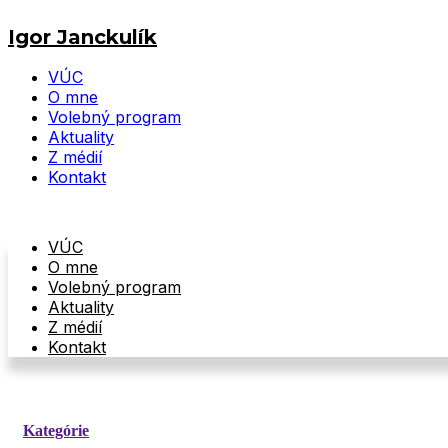
Preskočiť
na
Igor Janckulík
obsah
VÚC
O mne
Volebný program
Aktuality
Z médií
Kontakt
Menu
VÚC
O mne
Volebný program
Aktuality
Z médií
Kontakt
Kategórie