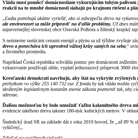
Vláda musí pomôcť domácnostiam vykurujúcim tuhým palivom pred
reakcii na to mnohé domácnosti siahajú po krajnom riešení a plán
,,
Ľudia potrebujú akútne vyriešiť, ako si zabezpečia drevo na vykuro
ale envirorezort sa môže pripraviť na ďalšie problémy.
Už dnes máme 
najsevernejšej slovenskej obce Oravská Polhora a žilinský krajsk
S neúmerne rastúcimi cenami energií a plynu sa už týždne zvyšuje zá
drevo
a ponecháva ich uprostred vážnej krízy samých na seba
,
“ uvi
a životného prostredia.
Napríklad Česká republika schválila pomoc pre domácnosti znížením ú
vykurovanie používajú uhlie, vyplatí jednorazový príspevok 3000 zlo
Kresťanskí demokrati navrhujú, aby štát na vykrytie zvýšených 
prebytkom vo výške 255 140 732 eur. Z fondu by tak vláda mohla vy
skráteným legislatívnym konaním znenie zákona pozmeniť tak, aby 
adresne.
Ďalšou možnosťou by bolo umožniť ťažbu kalamitného dreva mimo
evidencie takéhoto dreva takmer 180-tisíc kubických metrov. V oblas
Štatistický úrad SR na základe dát z roku 2019 hovorí, že
„až 89 % sl
vylúčený
„.
Zdieľať na sociálnych sieťach!