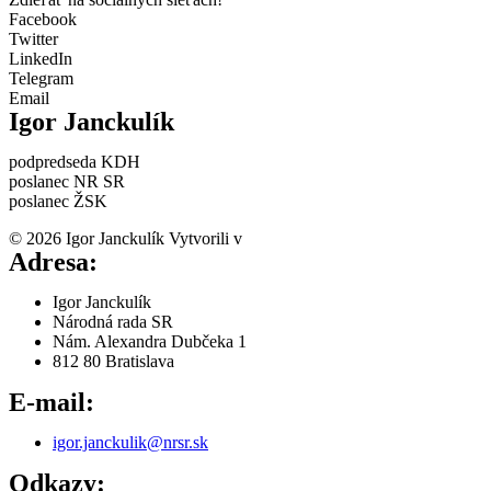
Facebook
Twitter
LinkedIn
Telegram
Email
Igor Janckulík
podpredseda KDH
poslanec NR SR
poslanec ŽSK
© 2026 Igor Janckulík Vytvorili v
LabZone
Adresa:
Igor Janckulík
Národná rada SR
Nám. Alexandra Dubčeka 1
812 80 Bratislava
E-mail:
igor.janckulik@nrsr.sk
Odkazy: