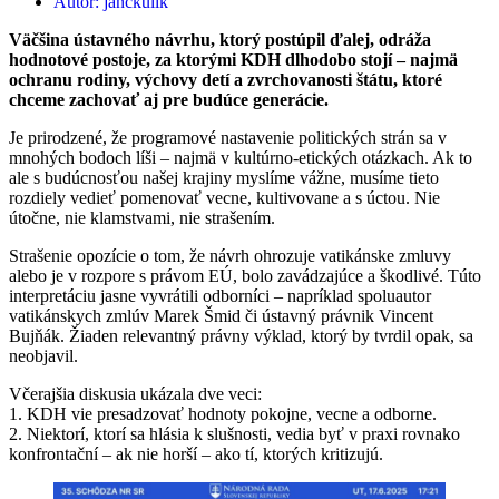
Autor:
janckulik
Väčšina ústavného návrhu, ktorý postúpil ďalej, odráža
hodnotové postoje, za ktorými KDH dlhodobo stojí – najmä
ochranu rodiny, výchovy detí a zvrchovanosti štátu, ktoré
chceme zachovať aj pre budúce generácie.
Je prirodzené, že programové nastavenie politických strán sa v
mnohých bodoch líši – najmä v kultúrno-etických otázkach. Ak to
ale s budúcnosťou našej krajiny myslíme vážne, musíme tieto
rozdiely vedieť pomenovať vecne, kultivovane a s úctou. Nie
útočne, nie klamstvami, nie strašením.
Strašenie opozície o tom, že návrh ohrozuje vatikánske zmluvy
alebo je v rozpore s právom EÚ, bolo zavádzajúce a škodlivé. Túto
interpretáciu jasne vyvrátili odborníci – napríklad spoluautor
vatikánskych zmlúv Marek Šmid či ústavný právnik Vincent
Bujňák. Žiaden relevantný právny výklad, ktorý by tvrdil opak, sa
neobjavil.
Včerajšia diskusia ukázala dve veci:
1. KDH vie presadzovať hodnoty pokojne, vecne a odborne.
2. Niektorí, ktorí sa hlásia k slušnosti, vedia byť v praxi rovnako
konfrontační – ak nie horší – ako tí, ktorých kritizujú.