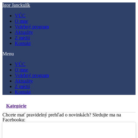
Preskočiť
Igor Janckulík
na
VÚC
obsah
O mne
Volebný program
Aktuality
Z médií
Kontakt
Menu
VÚC
O mne
Volebný program
Aktuality
Z médií
Kontakt
Kategórie
Chcete mať pravidelný prehľad o novinkách? Sledujte ma na
Facebooku: