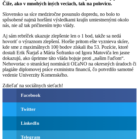
Čiže, ako v mnohých iných veciach, tak na polovicu.
Slovensko sa síce medziročne posunulo dopredu, no bolo to
spôsobené najmä horšími výsledkami krajín umiestnenými okolo
nás, nie až tak pričinením tejto vlády.
Aj sám rebríček ukazuje zlepšenie len o 1 bod, takže sa nedá
hovoriť o výraznom zlepšení. Horšie pritom ešte vyznieva skóre,
kde sme z maximálnych 100 bodov získali iba 53. Pozície, ktoré
dostali Erik Ňarjaš a Mária Šofranko od Igora Matoviča len jasne
dokazujú, ako úprimne táto vláda bojuje proti „našim ľuďom“.
Nehovoriac o straníckej nominácii OĽaNO na okresných úradoch či
plagiáte diplomovej práce exministra financií, čo potvrdilo samotné
vedenie Univerzity Komenského.
Zdieľať na sociálnych sieťach!
Facebook
Twitter
LinkedIn
Telegram