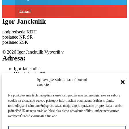
Email
Igor Janckulík
podpredseda KDH
poslanec NR SR
poslanec ŽSK
© 2026 Igor Janckulík Vytvorili v
LabZone
Adresa:
Igor Janckulík
Národná rada SR
Nám. Alexandra Dubčeka 1
Spravujte súhlas so súbormi
812 80 Bratislava
cookie
E-mail:
Na poskytovanie tých najlepších skúseností používame technológie, ako sú súbory
cookie na ukladanie a/alebo prístup k informáciám o zariadení. Súhlas s týmito
igor.janckulik@nrsr.sk
technológiami nám umožní spracovávať údaje, ako je správanie pri prehliadaní alebo
jedinečné ID na tejto stránke. Nesúhlas alebo odvolanie súhlasu môže nepriaznivo
Odkazy:
ovplyvniť určité vlastnosti a funkcie.
Oravský záchranný systém