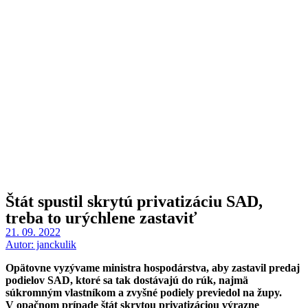
Štát spustil skrytú privatizáciu SAD,
treba to urýchlene zastaviť
21. 09. 2022
Autor:
janckulik
Opätovne vyzývame ministra hospodárstva, aby zastavil predaj
podielov SAD, ktoré sa tak dostávajú do rúk, najmä
súkromným vlastníkom a zvyšné podiely previedol na župy.
V opačnom prípade štát skrytou privatizáciou výrazne