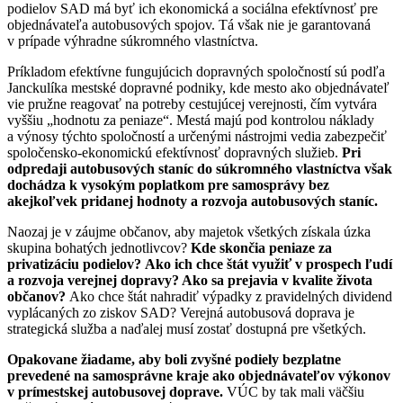
podielov SAD má byť ich ekonomická a sociálna efektívnosť pre
objednávateľa autobusových spojov. Tá však nie je garantovaná
v prípade výhradne súkromného vlastníctva.
Príkladom efektívne fungujúcich dopravných spoločností sú podľa
Janckulíka mestské dopravné podniky, kde mesto ako objednávateľ
vie pružne reagovať na potreby cestujúcej verejnosti, čím vytvára
vyššiu „hodnotu za peniaze“. Mestá majú pod kontrolou náklady
a výnosy týchto spoločností a určenými nástrojmi vedia zabezpečiť
spoločensko-ekonomickú efektívnosť dopravných služieb.
Pri
odpredaji autobusových staníc do súkromného vlastníctva však
dochádza k vysokým poplatkom pre samosprávy bez
akejkoľvek pridanej hodnoty a rozvoja autobusových staníc.
Naozaj je v záujme občanov, aby majetok všetkých získala úzka
skupina bohatých jednotlivcov?
Kde skončia peniaze za
privatizáciu podielov?
Ako ich chce štát využiť v prospech ľudí
a rozvoja verejnej dopravy? Ako sa prejavia v kvalite života
občanov?
Ako chce štát nahradiť výpadky z pravidelných dividend
vyplácaných zo ziskov SAD? Verejná autobusová doprava je
strategická služba a naďalej musí zostať dostupná pre všetkých.
Opakovane žiadame, aby boli zvyšné podiely bezplatne
prevedené na samosprávne kraje ako objednávateľov výkonov
v prímestskej autobusovej doprave.
VÚC by tak mali väčšiu