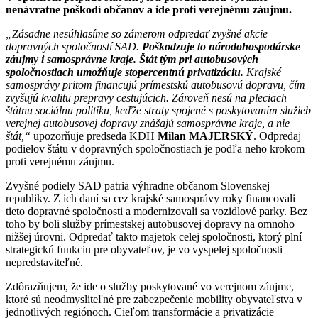
nenávratne poškodí občanov a ide proti verejnému záujmu.
„Zásadne nesúhlasíme so zámerom odpredať zvyšné akcie
dopravných spoločností SAD.
Poškodzuje to národohospodárske
záujmy i samosprávne kraje. Štát tým pri autobusových
spoločnostiach umožňuje stopercentnú privatizáciu.
Krajské
samosprávy pritom financujú prímestskú autobusovú dopravu, čím
zvyšujú kvalitu prepravy cestujúcich. Zároveň nesú na pleciach
štátnu sociálnu politiku, keďže straty spojené s poskytovaním služieb
verejnej autobusovej dopravy znášajú samosprávne kraje, a nie
štát,“
upozorňuje predseda KDH
Milan MAJERSKÝ
. Odpredaj
podielov štátu v dopravných spoločnostiach je podľa neho krokom
proti verejnému záujmu.
Zvyšné podiely SAD patria výhradne občanom Slovenskej
republiky. Z ich daní sa cez krajské samosprávy roky financovali
tieto dopravné spoločnosti a modernizovali sa vozidlové parky. Bez
toho by boli služby prímestskej autobusovej dopravy na omnoho
nižšej úrovni. Odpredať takto majetok celej spoločnosti, ktorý plní
strategickú funkciu pre obyvateľov, je vo vyspelej spoločnosti
nepredstaviteľné.
Zdôrazňujem, že ide o služby poskytované vo verejnom záujme,
ktoré sú neodmysliteľné pre zabezpečenie mobility obyvateľstva v
jednotlivých regiónoch. Cieľom transformácie a privatizácie