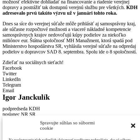
možnosť efektívne dohliadať na financovanie a riadenie verejnej
dopravy a postrážiť tak dostupnú verejnú službu pre všetkých.
KDH
adresovalo prvú takúto výzvu už v januári tohto roka.
Dnes sa síce do verejnej súťaže môže prihlásiť aj samosprávny kraj,
ale súčasne rozpočtové možnosti a viaceré nákladné kompetencie
samosprávnych krajov nedovoľujú kúpy podielov za niekoľko
miliónov eur. Štátna spoločnosť MH Manažment, ktorá spadá pod
Ministerstvo hospodárstva SR, vyhlásila verejné súťaže na odpredaj
podielov u dopravcov SAD 8. septembra. Spolu ide o 8 spoločností.
Zdieľať na sociálnych sieťach!
Facebook
Twitter
LinkedIn
Telegram
Email
Igor Janckulík
podpredseda KDH
poslanec NR SR
poslanec ŽSK
Spravujte súhlas so súbormi
cookie
© 2026 Igor Janckulík Vytvorili v
LabZone
Adresa: