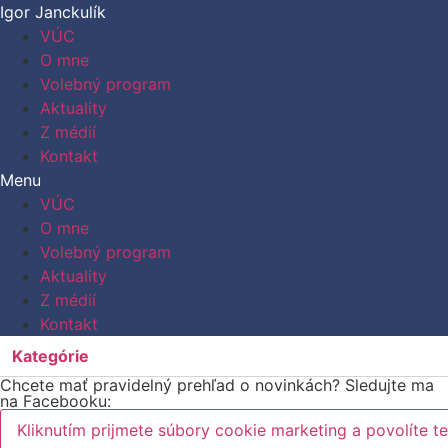
Preskočiť
Igor Janckulík
na
VÚC
obsah
O mne
Volebný program
Aktuality
Z médií
Kontakt
Menu
VÚC
O mne
Volebný program
Aktuality
Z médií
Kontakt
Kategórie
Chcete mať pravidelný prehľad o novinkách? Sledujte ma
na Facebooku:
Kliknutím prijmete súbory cookie marketing a povolíte t