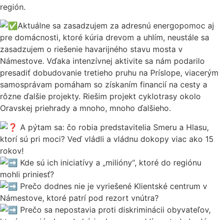
región.
Aktuálne sa zasadzujem za adresnú energopomoc aj
pre domácnosti, ktoré kúria drevom a uhlím, neustále sa
zasadzujem o riešenie havarijného stavu mosta v
Námestove. Vďaka intenzívnej aktivite sa nám podarilo
presadiť dobudovanie tretieho pruhu na Príslope, viacerým
samosprávam pomáham so získaním financií na cesty a
rôzne ďalšie projekty. Riešim projekt cyklotrasy okolo
Oravskej priehrady a mnoho, mnoho ďalšieho.
A pýtam sa: čo robia predstavitelia Smeru a Hlasu,
ktorí sú pri moci? Veď vládli a vládnu dokopy viac ako 15
rokov!
Kde sú ich iniciatívy a „milióny“, ktoré do regiónu
mohli priniesť?
Prečo dodnes nie je vyriešené Klientské centrum v
Námestove, ktoré patrí pod rezort vnútra?
Prečo sa nepostavia proti diskriminácii obyvateľov,