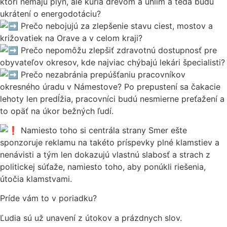
ktorí nemajú plyn, ale kúria drevom a uhlím a teda budú
ukrátení o energodotáciu?
Prečo nebojujú za zlepšenie stavu ciest, mostov a
križovatiek na Orave a v celom kraji?
Prečo nepomôžu zlepšiť zdravotnú dostupnosť pre
obyvateľov okresov, kde najviac chýbajú lekári špecialisti?
Prečo nezabránia prepúšťaniu pracovníkov
okresného úradu v Námestove? Po prepustení sa čakacie
lehoty len predĺžia, pracovníci budú nesmierne preťažení a
to opäť na úkor bežných ľudí.
Namiesto toho si centrála strany Smer ešte
sponzoruje reklamu na takéto príspevky plné klamstiev a
nenávisti a tým len dokazujú vlastnú slabosť a strach z
politickej súťaže, namiesto toho, aby ponúkli riešenia,
útočia klamstvami.
Príde vám to v poriadku?
Ľudia sú už unavení z útokov a prázdnych slov.