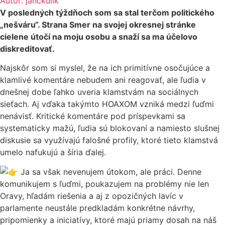
Autor:
janckulik
V posledných týždňoch som sa stal terčom politického
„nešváru“. Strana Smer na svojej okresnej stránke
cielene útočí na moju osobu a snaží sa ma účelovo
diskreditovať.
Najskôr som si myslel, že na ich primitívne osočujúce a
klamlivé komentáre nebudem ani reagovať, ale ľudia v
dnešnej dobe ľahko uveria klamstvám na sociálnych
sieťach. Aj vďaka takýmto HOAXOM vzniká medzi ľuďmi
nenávisť. Kritické komentáre pod príspevkami sa
systematicky mažú, ľudia sú blokovaní a namiesto slušnej
diskusie sa využívajú falošné profily, ktoré tieto klamstvá
umelo nafukujú a šíria ďalej.
Ja sa však nevenujem útokom, ale práci. Denne
komunikujem s ľuďmi, poukazujem na problémy nie len
Oravy, hľadám riešenia a aj z opozičných lavíc v
parlamente neustále predkladám konkrétne návrhy,
pripomienky a iniciatívy, ktoré majú priamy dosah na náš