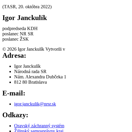
(TASR, 20. októbra 2022)
Igor Janckulík
podpredseda KDH
poslanec NR SR
poslanec ŽSK
© 2026 Igor Janckulík Vytvorili v
LabZone
Adresa:
Igor Janckulík
Národná rada SR
Nám. Alexandra Dubčeka 1
812 80 Bratislava
E-mail:
igor.janckulik@nrsr.sk
Odkazy:
Oravský záchranný systém
Žilinský samosprávny kraj