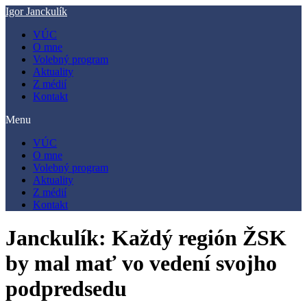
Preskočiť
Igor Janckulík
na
VÚC
obsah
O mne
Volebný program
Aktuality
Z médií
Kontakt
Menu
VÚC
O mne
Volebný program
Aktuality
Z médií
Kontakt
Janckulík: Každý región ŽSK
by mal mať vo vedení svojho
podpredsedu