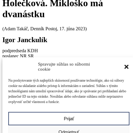
Holečková. Mikloško má
dvanástku
(Adam Takáč, Denník Postoj, 17. júna 2023)
Igor Janckulík
podpredseda KDH
poslanec NR SR
poslanec ŽSK
Spravujte súhlas so súbormi
cookie
© 2026 Igor Janckulík Vytvorili v
LabZone
Adresa:
Na poskytovanie tých najlepších skúseností používame technológie, ako sú súbory
Igor Janckulík
cookie na ukladanie a/alebo prístup k informáciám o zariadení. Súhlas s týmito
Národná rada SR
technológiami nám umožní spracovávať údaje, ako je správanie pri prehliadaní alebo
Nám. Alexandra Dubčeka 1
jedinečné ID na tejto stránke. Nesúhlas alebo odvolanie súhlasu môže nepriaznivo
812 80 Bratislava
ovplyvniť určité vlastnosti a funkcie.
E-mail:
igor.janckulik@nrsr.sk
Odkazy:
Prijať
Oravský záchranný systém
Žilinský samosprávny kraj
Odmietnuť