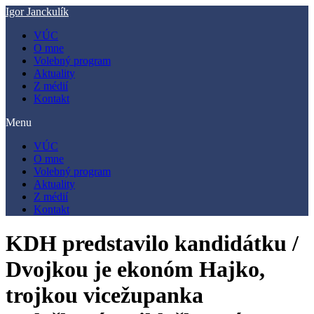
Preskočiť
Igor Janckulík
na
VÚC
obsah
O mne
Volebný program
Aktuality
Z médií
Kontakt
Menu
VÚC
O mne
Volebný program
Aktuality
Z médií
Kontakt
KDH predstavilo kandidátku /
Dvojkou je ekonóm Hajko,
trojkou vicežupanka