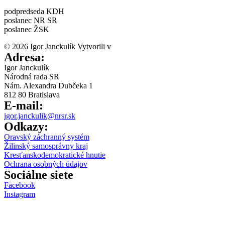
podpredseda KDH
poslanec NR SR
poslanec ŽSK
© 2026 Igor Janckulík Vytvorili v
LabZone
Adresa:
Igor Janckulík
Národná rada SR
Nám. Alexandra Dubčeka 1
812 80 Bratislava
E-mail:
igor.janckulik@nrsr.sk
Odkazy:
Oravský záchranný systém
Žilinský samosprávny kraj
Kresťanskodemokratické hnutie
Ochrana osobných údajov
Sociálne siete
Facebook
Instagram