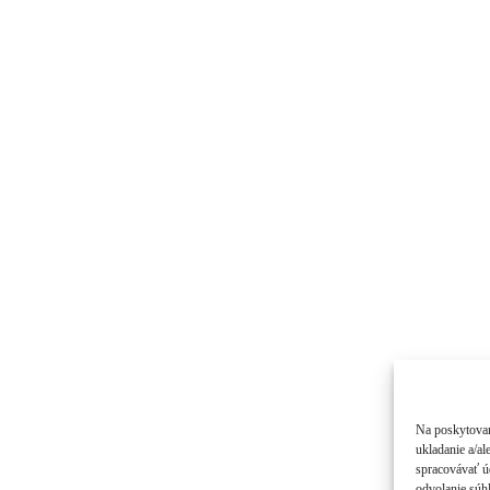
Na poskytovan
ukladanie a/al
spracovávať úd
odvolanie súhl