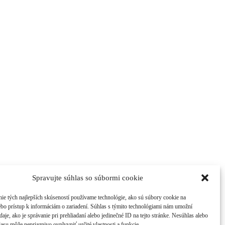
Spravujte súhlas so súbormi cookie
ie tých najlepších skúseností používame technológie, ako sú súbory cookie na
ebo prístup k informáciám o zariadení. Súhlas s týmito technológiami nám umožní
aje, ako je správanie pri prehliadaní alebo jedinečné ID na tejto stránke. Nesúhlas alebo
asu môže nepriaznivo ovplyvniť určité vlastnosti a funkcie.