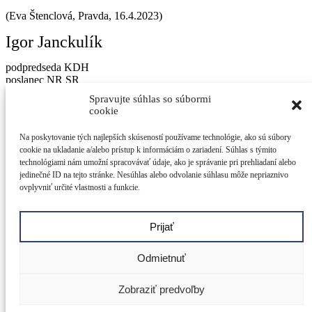
(Eva Štenclová, Pravda, 16.4.2023)
Igor Janckulík
podpredseda KDH
poslanec NR SR
poslanec ŽSK
Spravujte súhlas so súbormi
cookie
© 2026 Igor Janckulík Vytvorili v
LabZone
Adresa:
Na poskytovanie tých najlepších skúseností používame technológie, ako sú súbory
Igor Janckulík
cookie na ukladanie a/alebo prístup k informáciám o zariadení. Súhlas s týmito
Národná rada SR
technológiami nám umožní spracovávať údaje, ako je správanie pri prehliadaní alebo
Nám. Alexandra Dubčeka 1
jedinečné ID na tejto stránke. Nesúhlas alebo odvolanie súhlasu môže nepriaznivo
812 80 Bratislava
ovplyvniť určité vlastnosti a funkcie.
E-mail:
igor.janckulik@nrsr.sk
Odkazy:
Prijať
Oravský záchranný systém
Žilinský samosprávny kraj
Odmietnuť
Kresťanskodemokratické hnutie
Ochrana osobných údajov
Zobraziť predvoľby
Sociálne siete
Facebook