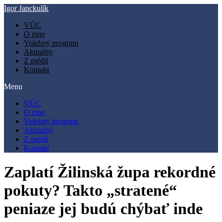
Preskočiť
Igor Janckulík
na
VÚC
obsah
O mne
Volebný program
Aktuality
Z médií
Kontakt
Menu
VÚC
O mne
Volebný program
Aktuality
Z médií
Kontakt
Zaplatí Žilinská župa rekordné
pokuty? Takto „stratené“
peniaze jej budú chýbať inde